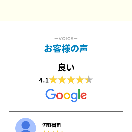
ーVOICEー
お客様の声
良い
4.1
山さん