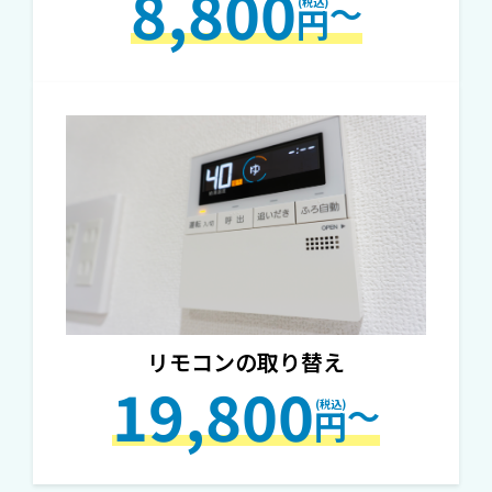
8,800
～
円
リモコンの取り替え
19,800
～
円