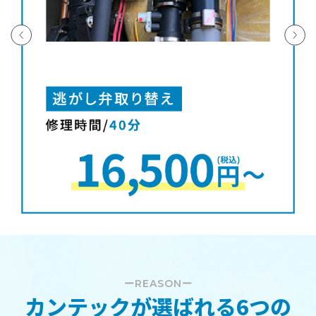
ーREASONー
カンテックが
選ばれる6つの